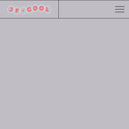
R
e
a
c
h
m
e